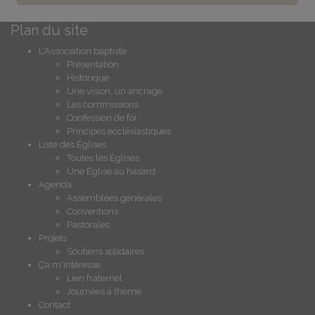
Plan du site
L'Association baptiste
Présentation
Historique
Une vision, un ancrage
Les commissions
Confession de foi
Principes ecclésiastiques
Liste des Églises
Toutes les Églises
Une Église au hasard
Agenda
Assemblées générales
Conventions
Pastorales
Projets
Soutiens solidaires
Ça m'intéresse
Lien fraternel
Journées à thème
Contact