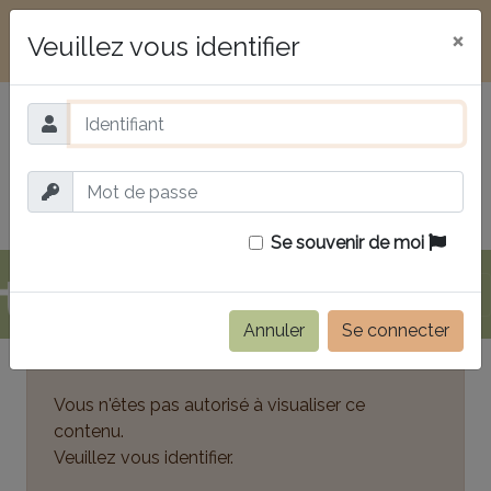
Présentation
Documents
×
Veuillez vous identifier
Commissions
Contact
Vous naviguez sur ce site en mode public. Pour
accéder à l'ensemble des données,
×
veuillez vous identifier.
Se souvenir de moi
Annuler
Se connecter
Vous n'êtes pas autorisé à visualiser ce
contenu.
Veuillez vous identifier.