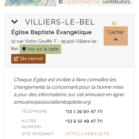
2 km
©
OpenStreetMap
contributors.
VILLIERS-LE-BEL
Église Baptiste Évangélique
Cacher
12 rue Victor Gouffé, F - 95400 Villiers-le-
Bel
Voir sur la carte
Site internet
Chaque Église est invitée à faire connaître les
changements la concernant pour la bonne mise
à jour des informations sur cet annuaire en ligne:
annuaire@associationbaptiste.org
TÉLÉPHONE
+33 1 39 90 47 70
AUTRE
+33 9 52 49 47 70
NUMÉRO
SITE INTERNET
HTTPS://EEBVLB.FR