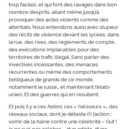
trop faciles, et qui font des ravages dans bon
nombre d’esprits, allant même jusqu’à
provoquer des actes violents comme des
attentats. Nous entendons aussi avec stupeur
des récits de violence devant les lycées, dans
la rue, des rixes, des règlements de compte,
des exécutions implacables pour des
territoires de trafic illégal. Sans parler des
invectives incessantes, des menaces
récurrentes ou même des comportements
belliqueux de grands de ce monde,
notamment le russe… et maintenant l’états-
unien. Et des guerres qui en résultent.
Et puis il y a ces
haters
, ces « haïsseurs »… des
réseaux sociaux, dont je déteste (!) l’action :
vomir de la haine contre une célébrité – Ouf !
je ne suis pas célèbre – d’un artiste, d’une