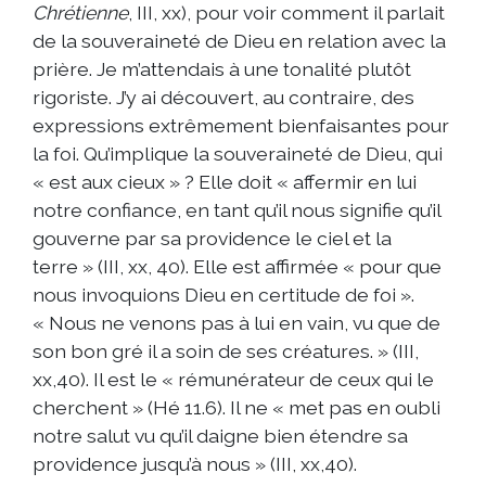
Chrétienne
, III, xx), pour voir comment il parlait
de la souveraineté de Dieu en relation avec la
prière. Je m’attendais à une tonalité plutôt
rigoriste. J’y ai découvert, au contraire, des
expressions extrêmement bienfaisantes pour
la foi. Qu’implique la souveraineté de Dieu, qui
« est aux cieux » ? Elle doit « affermir en lui
notre confiance, en tant qu’il nous signifie qu’il
gouverne par sa providence le ciel et la
terre » (III, xx, 40). Elle est affirmée « pour que
nous invoquions Dieu en certitude de foi ».
« Nous ne venons pas à lui en vain, vu que de
son bon gré il a soin de ses créatures. » (III,
xx,40). Il est le « rémunérateur de ceux qui le
cherchent » (Hé 11.6). Il ne « met pas en oubli
notre salut vu qu’il daigne bien étendre sa
providence jusqu’à nous » (III, xx,40).