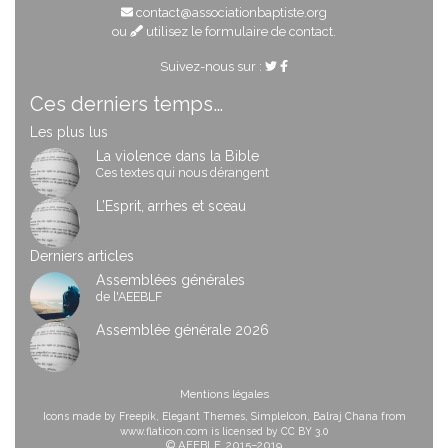
contact@associationbaptiste.org
ou
utilisez le formulaire de contact
.
Suivez-nous sur :
Ces derniers temps…
Les plus lus
La violence dans la Bible
Ces textes qui nous dérangent
L’Esprit, arrhes et sceau
Derniers articles
Assemblées générales
de l'AEEBLF
Assemblée générale 2026
Mentions légales
Icons made by
Freepik
,
Elegant Themes
,
SimpleIcon
,
Balraj Chana
from
www.flaticon.com
is licensed by
CC BY 3.0
© AEEBLF, 2015–2019