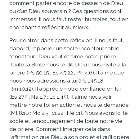
comment parler encore de dessein de Dieu,
ou d’un Dieu souverain ? Ces questions sont
immenses, il nous faut rester humbles, tout en
cherchant à réfléchir au mieux.
Pour entrer dans cette réflexion, il nous faut,
d’abord, rappeler un socle incontournable,
fondateur : Dieu veut et aime notre prière.
Toute la Bible nous le dit. Dieu nous invite à la
prière (Ps 50.15 ; Es 45.22 ; Ph 4.6). Il aime que
nous nous adressions à lui (Ps 145.18 ;
Rm 10.12). Il apprécie notre confiance en lui
(Es 27.5 ; Na 1.7 ; Lc 1.45). Il aime nous voir
mettre notre foi en action et nous le demande
(Mt 8.10 ; Mc 2.5 ; 11.22 ; Hé 11). Nous avons ici le
socle et l’encouragement de toute notre vie
de prière. Comment intégrer cela dans
l’affirmation que Dieu a son projet et qu’il opère